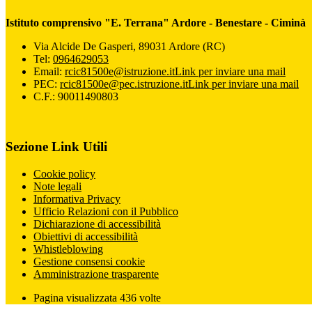
Istituto comprensivo "E. Terrana" Ardore - Benestare - Ciminà
Via Alcide De Gasperi, 89031 Ardore (RC)
Tel:
0964629053
Email:
rcic81500e@istruzione.it
Link per inviare una mail
PEC:
rcic81500e@pec.istruzione.it
Link per inviare una mail
C.F.: 90011490803
Sezione Link Utili
Cookie policy
Note legali
Informativa Privacy
Ufficio Relazioni con il Pubblico
Dichiarazione di accessibilità
Obiettivi di accessibilità
Whistleblowing
Gestione consensi cookie
Amministrazione trasparente
Pagina visualizzata
436
volte