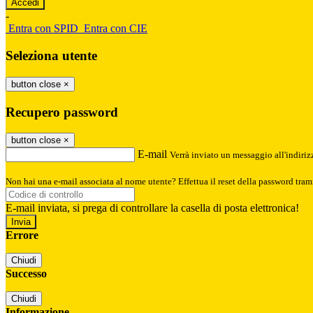
-
Entra con SPID
Entra con CIE
Seleziona utente
button close
×
Recupero password
button close
×
E-mail
Verrà inviato un messaggio all'indirizz
Non hai una e-mail associata al nome utente? Effettua il reset della password tram
E-mail inviata, si prega di controllare la casella di posta elettronica!
Errore
Chiudi
Successo
Chiudi
Informazione