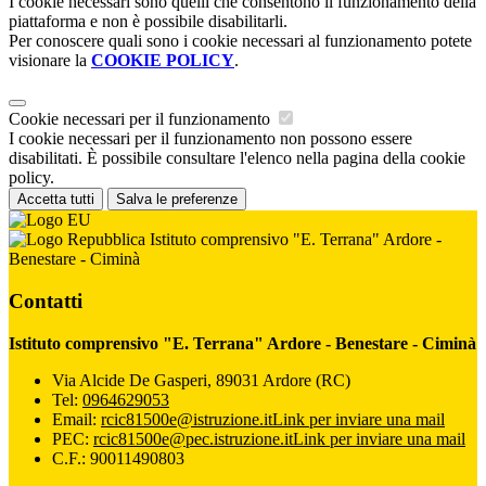
I cookie necessari sono quelli che consentono il funzionamento della
piattaforma e non è possibile disabilitarli.
Per conoscere quali sono i cookie necessari al funzionamento potete
visionare la
COOKIE POLICY
.
Cookie necessari per il funzionamento
I cookie necessari per il funzionamento non possono essere
disabilitati. È possibile consultare l'elenco nella pagina della cookie
policy.
Accetta tutti
Salva le preferenze
Istituto comprensivo "E. Terrana" Ardore -
Benestare - Ciminà
Contatti
Istituto comprensivo "E. Terrana" Ardore - Benestare - Ciminà
Via Alcide De Gasperi, 89031 Ardore (RC)
Tel:
0964629053
Email:
rcic81500e@istruzione.it
Link per inviare una mail
PEC:
rcic81500e@pec.istruzione.it
Link per inviare una mail
C.F.: 90011490803