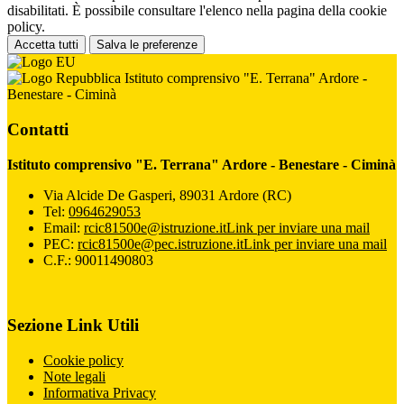
disabilitati. È possibile consultare l'elenco nella pagina della cookie
policy.
Accetta tutti
Salva le preferenze
Istituto comprensivo "E. Terrana" Ardore -
Benestare - Ciminà
Contatti
Istituto comprensivo "E. Terrana" Ardore - Benestare - Ciminà
Via Alcide De Gasperi, 89031 Ardore (RC)
Tel:
0964629053
Email:
rcic81500e@istruzione.it
Link per inviare una mail
PEC:
rcic81500e@pec.istruzione.it
Link per inviare una mail
C.F.: 90011490803
Sezione Link Utili
Cookie policy
Note legali
Informativa Privacy