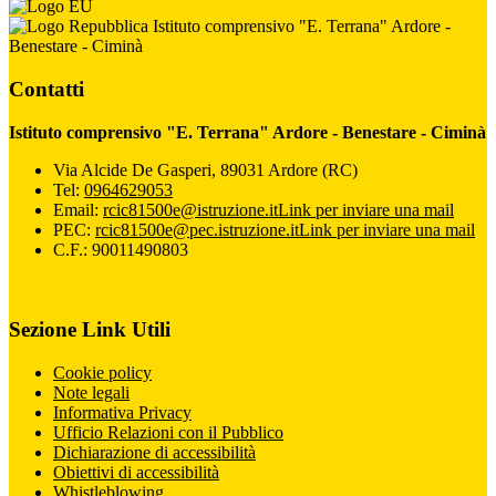
Istituto comprensivo "E. Terrana" Ardore -
Benestare - Ciminà
Contatti
Istituto comprensivo "E. Terrana" Ardore - Benestare - Ciminà
Via Alcide De Gasperi, 89031 Ardore (RC)
Tel:
0964629053
Email:
rcic81500e@istruzione.it
Link per inviare una mail
PEC:
rcic81500e@pec.istruzione.it
Link per inviare una mail
C.F.: 90011490803
Sezione Link Utili
Cookie policy
Note legali
Informativa Privacy
Ufficio Relazioni con il Pubblico
Dichiarazione di accessibilità
Obiettivi di accessibilità
Whistleblowing