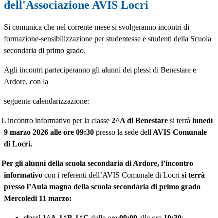
dell'Associazione AVIS Locri
Si comunica che nel corrente mese si svolgeranno incontri di
formazione-sensibilizzazione per studentesse e studenti della Scuola
secondaria di primo grado.
Agli incontri parteciperanno gli alunni dei plessi di Benestare e
Ardore, con la
seguente calendarizzazione:
L'incontro informativo per la classe
2^A di Benestare
si terrà
lunedì
9 marzo 2026 alle ore 09:30
presso la sede dell'
AVIS Comunale
di Locri.
Per gli alunni della scuola secondaria di Ardore, l’incontro
informativo
con i referenti dell’AVIS Comunale di Locri
si terrà
presso l’Aula magna della scuola secondaria di primo grado
Mercoledi 11 marzo:
classi 1^A-1^B-1^C
dalle ore
09:00
alle ore
10:30
;