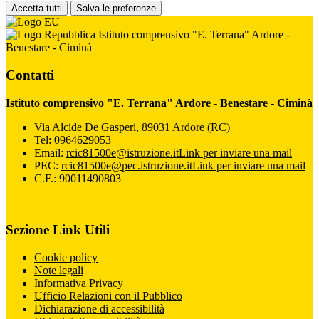
Accetta tutti
Salva le preferenze
Istituto comprensivo "E. Terrana" Ardore -
Benestare - Ciminà
Contatti
Istituto comprensivo "E. Terrana" Ardore - Benestare - Ciminà
Via Alcide De Gasperi, 89031 Ardore (RC)
Tel:
0964629053
Email:
rcic81500e@istruzione.it
Link per inviare una mail
PEC:
rcic81500e@pec.istruzione.it
Link per inviare una mail
C.F.: 90011490803
Sezione Link Utili
Cookie policy
Note legali
Informativa Privacy
Ufficio Relazioni con il Pubblico
Dichiarazione di accessibilità