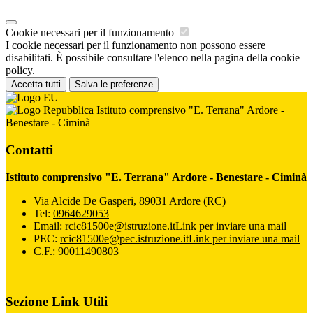
Cookie necessari per il funzionamento
I cookie necessari per il funzionamento non possono essere
disabilitati. È possibile consultare l'elenco nella pagina della cookie
policy.
Accetta tutti
Salva le preferenze
Istituto comprensivo "E. Terrana" Ardore -
Benestare - Ciminà
Contatti
Istituto comprensivo "E. Terrana" Ardore - Benestare - Ciminà
Via Alcide De Gasperi, 89031 Ardore (RC)
Tel:
0964629053
Email:
rcic81500e@istruzione.it
Link per inviare una mail
PEC:
rcic81500e@pec.istruzione.it
Link per inviare una mail
C.F.: 90011490803
Sezione Link Utili