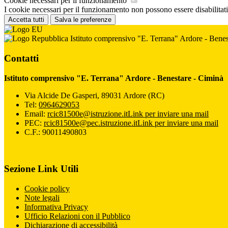
Cookie necessari per il funzionamento
I cookie necessari per il funzionamento non possono essere disabilitati.
Accetta tutti
Salva le preferenze
Istituto comprensivo "E. Terrana" Ardore - Benes
Contatti
Istituto comprensivo "E. Terrana" Ardore - Benestare - Ciminà
Via Alcide De Gasperi, 89031 Ardore (RC)
Tel:
0964629053
Email:
rcic81500e@istruzione.it
Link per inviare una mail
PEC:
rcic81500e@pec.istruzione.it
Link per inviare una mail
C.F.: 90011490803
Sezione Link Utili
Cookie policy
Note legali
Informativa Privacy
Ufficio Relazioni con il Pubblico
Dichiarazione di accessibilità