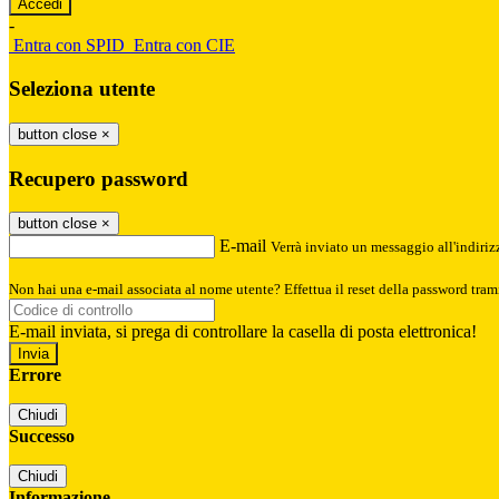
-
Entra con SPID
Entra con CIE
Seleziona utente
button close
×
Recupero password
button close
×
E-mail
Verrà inviato un messaggio all'indirizz
Non hai una e-mail associata al nome utente? Effettua il reset della password tram
E-mail inviata, si prega di controllare la casella di posta elettronica!
Errore
Chiudi
Successo
Chiudi
Informazione