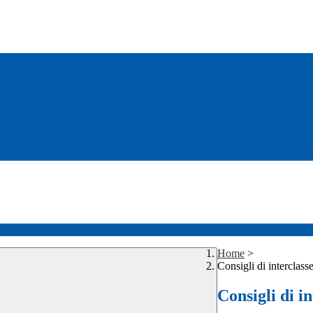
Home
>
Consigli di interclass
Consigli di i