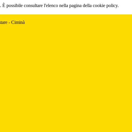
 È possibile consultare l'elenco nella pagina della cookie policy.
tare - Ciminà