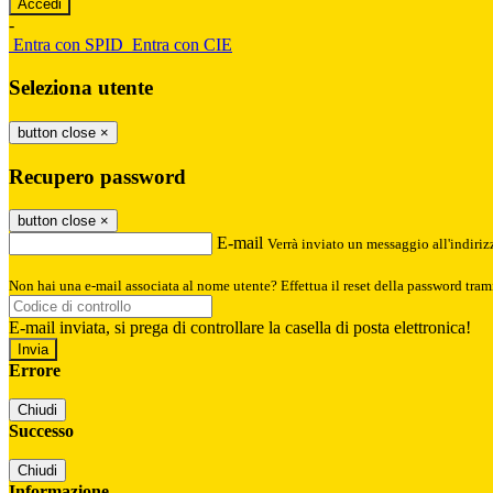
-
Entra con SPID
Entra con CIE
Seleziona utente
button close
×
Recupero password
button close
×
E-mail
Verrà inviato un messaggio all'indirizz
Non hai una e-mail associata al nome utente? Effettua il reset della password tram
E-mail inviata, si prega di controllare la casella di posta elettronica!
Errore
Chiudi
Successo
Chiudi
Informazione