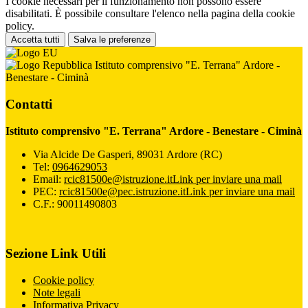
I cookie necessari per il funzionamento non possono essere
disabilitati. È possibile consultare l'elenco nella pagina della cookie
policy.
Accetta tutti
Salva le preferenze
Istituto comprensivo "E. Terrana" Ardore -
Benestare - Ciminà
Contatti
Istituto comprensivo "E. Terrana" Ardore - Benestare - Ciminà
Via Alcide De Gasperi, 89031 Ardore (RC)
Tel:
0964629053
Email:
rcic81500e@istruzione.it
Link per inviare una mail
PEC:
rcic81500e@pec.istruzione.it
Link per inviare una mail
C.F.: 90011490803
Sezione Link Utili
Cookie policy
Note legali
Informativa Privacy