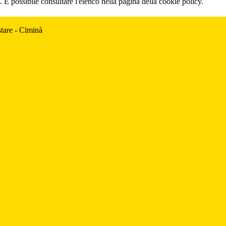
 È possibile consultare l'elenco nella pagina della cookie policy.
tare - Ciminà