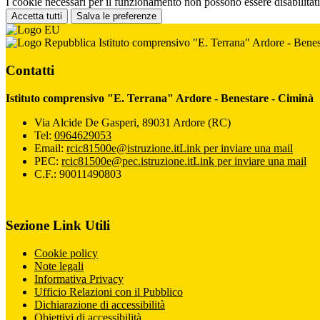
I cookie necessari per il funzionamento non possono essere disabilitati.
Accetta tutti
Salva le preferenze
Istituto comprensivo "E. Terrana" Ardore - Benes
Contatti
Istituto comprensivo "E. Terrana" Ardore - Benestare - Ciminà
Via Alcide De Gasperi, 89031 Ardore (RC)
Tel:
0964629053
Email:
rcic81500e@istruzione.it
Link per inviare una mail
PEC:
rcic81500e@pec.istruzione.it
Link per inviare una mail
C.F.: 90011490803
Sezione Link Utili
Cookie policy
Note legali
Informativa Privacy
Ufficio Relazioni con il Pubblico
Dichiarazione di accessibilità
Obiettivi di accessibilità