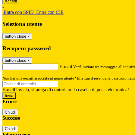
-
Entra con SPID
Entra con CIE
Seleziona utente
button close
×
Recupero password
button close
×
E-mail
Verrà inviato un messaggio all'indirizz
Non hai una e-mail associata al nome utente? Effettua il reset della password tram
E-mail inviata, si prega di controllare la casella di posta elettronica!
Errore
Chiudi
Successo
Chiudi
Informazione