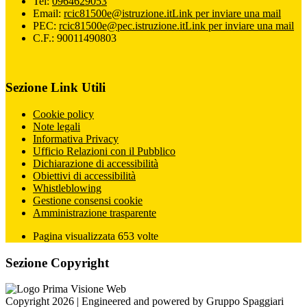
Tel:
0964629053
Email:
rcic81500e@istruzione.it
Link per inviare una mail
PEC:
rcic81500e@pec.istruzione.it
Link per inviare una mail
C.F.: 90011490803
Sezione Link Utili
Cookie policy
Note legali
Informativa Privacy
Ufficio Relazioni con il Pubblico
Dichiarazione di accessibilità
Obiettivi di accessibilità
Whistleblowing
Gestione consensi cookie
Amministrazione trasparente
Pagina visualizzata
653
volte
Sezione Copyright
Copyright 2026 | Engineered and powered by Gruppo Spaggiari